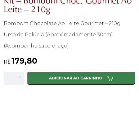
Kit – Bombom Choc. Gourmet Ao
Leite – 210g
Bombom Chocolate Ao Leite Gourmet – 210g.
Urso de Pelúcia (Aproximadamente 30cm)
(Acompanha saco e laço)
179,80
R$
Kit
-
+
ADICIONAR AO CARRINHO
-
Bombom
Choc.
Gourmet
Ao
Leite
-
210g