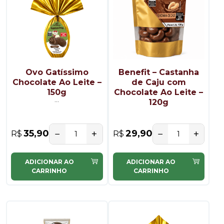
Ovo Gatíssimo
Benefit – Castanha
Chocolate Ao Leite –
de Caju com
150g
Chocolate Ao Leite –
...
...
120g
−
+
−
+
35,90
29,90
R$
R$
ADICIONAR AO
ADICIONAR AO
CARRINHO
CARRINHO