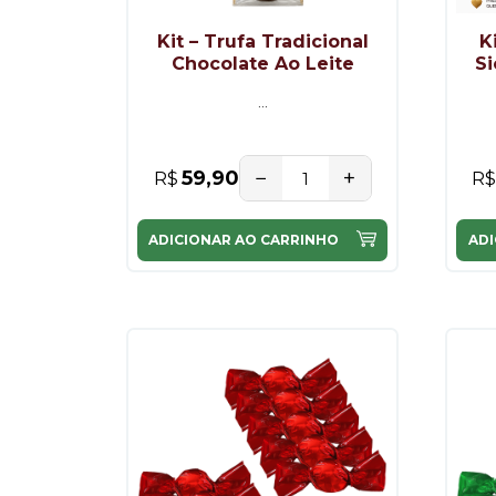
Kit – Trufa Tradicional
K
Chocolate Ao Leite
Si
...
−
+
59,90
R$
R$
ADICIONAR AO CARRINHO
ADI