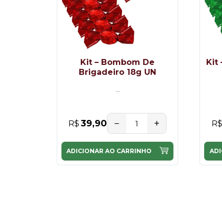
Kit – Bombom De
Kit
Brigadeiro 18g UN
...
−
+
39,90
R$
R
ADICIONAR AO CARRINHO
ADI