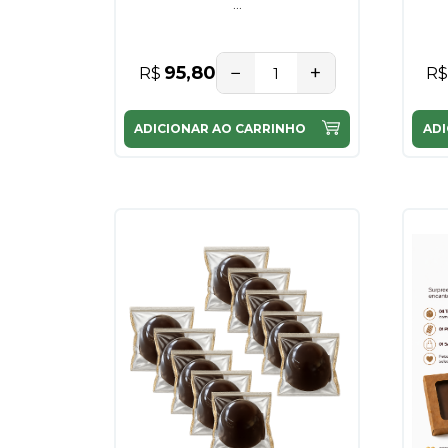
...
−
+
95,80
R$
R$
ADICIONAR AO CARRINHO
ADI