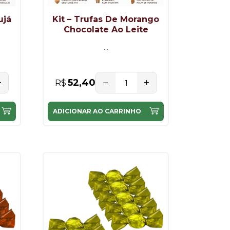
ujá
Kit – Trufas De Morango
e
Chocolate Ao Leite
...
+
−
+
52,40
R$
ADICIONAR AO CARRINHO