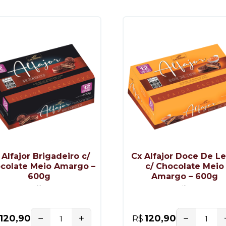
 Alfajor Brigadeiro c/
Cx Alfajor Doce De Le
colate Meio Amargo –
c/ Chocolate Meio
600g
Amargo – 600g
...
...
−
+
−
120,90
120,90
R$