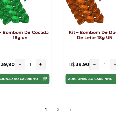
 – Bombom De Cocada
Kit – Bombom De Do
18g un
De Leite 18g UN
...
...
−
+
−
39,90
39,90
$
R$
CIONAR AO CARRINHO
ADICIONAR AO CARRINHO
1
2