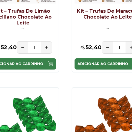
it – Trufas De Limão
Kit – Trufas De Marac
ciliano Chocolate Ao
Chocolate Ao Leit
Leite
...
...
−
+
−
52,40
52,40
R$
CIONAR AO CARRINHO
ADICIONAR AO CARRINHO