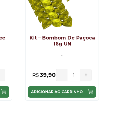
ce
Kit – Bombom De Paçoca
16g UN
...
+
−
+
39,90
R$
ADICIONAR AO CARRINHO