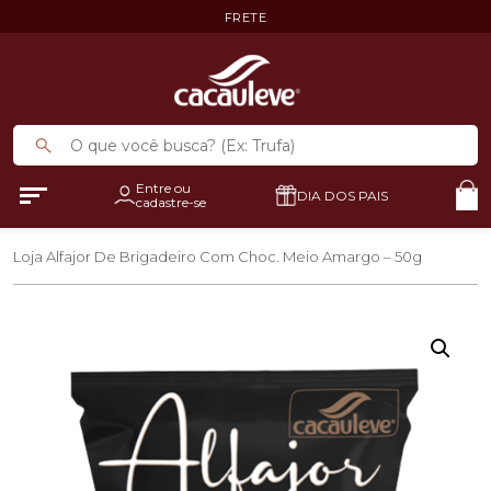
FRETE
Entre ou
DIA DOS PAIS
cadastre-se
Loja
Alfajor De Brigadeiro Com Choc. Meio Amargo – 50g