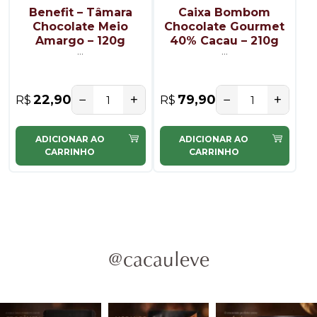
Benefit – Tâmara
Caixa Bombom
Chocolate Meio
Chocolate Gourmet
Amargo – 120g
40% Cacau – 210g
...
...
−
+
−
+
22,90
79,90
R$
R$
ADICIONAR AO
ADICIONAR AO
CARRINHO
CARRINHO
@cacauleve