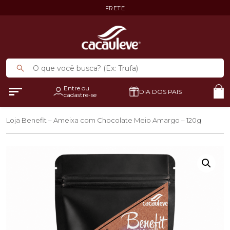
FRETE
Entre ou
DIA DOS PAIS
cadastre-se
Loja
Benefit – Ameixa com Chocolate Meio Amargo – 120g