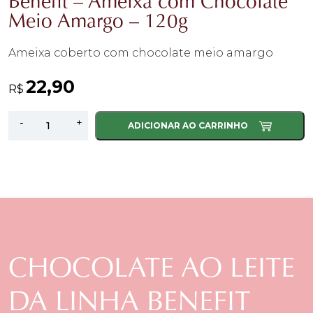
Benefit – Ameixa com Chocolate
Meio Amargo – 120g
Ameixa coberto com chocolate meio amargo
22,90
R$
Benefit
-
+
ADICIONAR AO CARRINHO
-
Ameixa
com
Chocolate
Meio
Amargo
-
120g
CHOCOLATE AO LEITE
quantidade
DA LINHA BENEFIT