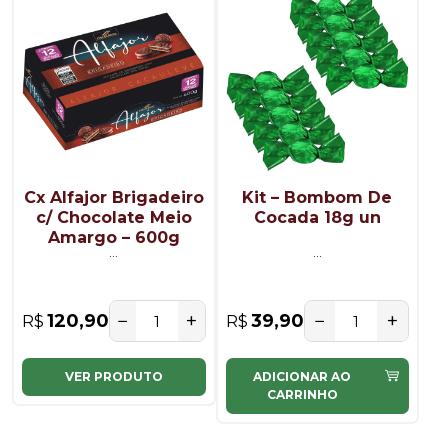
Cx Alfajor Brigadeiro
Kit – Bombom De
c/ Chocolate Meio
Cocada 18g un
Amargo – 600g
...
...
−
+
−
+
120,90
39,90
R$
R$
VER PRODUTO
ADICIONAR AO
CARRINHO