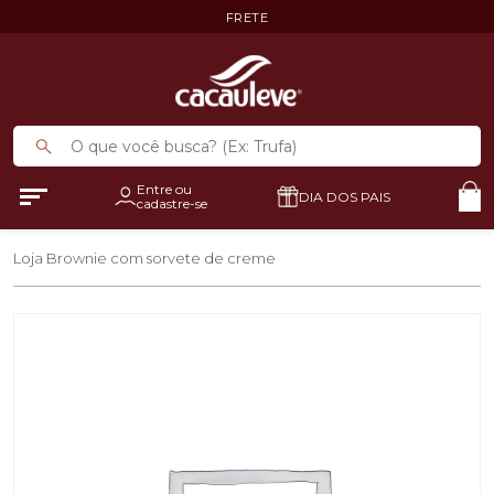
FRETE
Entre ou
DIA DOS PAIS
cadastre-se
Loja
Brownie com sorvete de creme