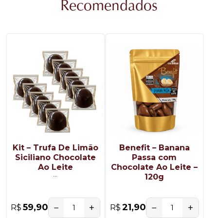
Recomendados
Kit – Trufa De Limão
Benefit – Banana
Siciliano Chocolate
Passa com
Ao Leite
Chocolate Ao Leite –
...
...
120g
−
+
−
+
59,90
21,90
R$
R$