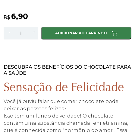
6,90
R$
Ferramenta
-
+
ADICIONAR AO CARRINHO
Chocolate
Ao
Leite
-
Sortidas
DESCUBRA OS BENEFÍCIOS DO CHOCOLATE PARA
A SAÚDE
quantidade
Sensação de Felicidade
Você já ouviu falar que comer chocolate pode
deixar as pessoas felizes?
Isso tem um fundo de verdade! O chocolate
contém uma substância chamada feniletilamina,
que é conhecida como "hormônio do amor". Essa