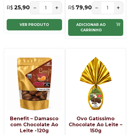
−
+
−
+
25,90
79,90
R$
R$
VER PRODUTO
ADICIONAR AO
CARRINHO
Benefit – Damasco
Ovo Gatíssimo
com Chocolate Ao
Chocolate Ao Leite –
Leite -120g
150g