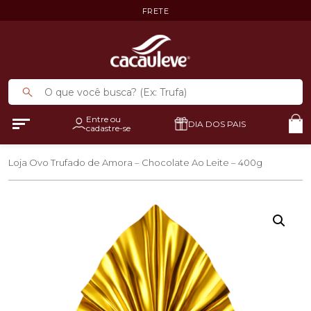
FRETE
Entre ou
DIA DOS PAIS
cadastre-se
Loja
Ovo Trufado de Amora – Chocolate Ao Leite – 400g