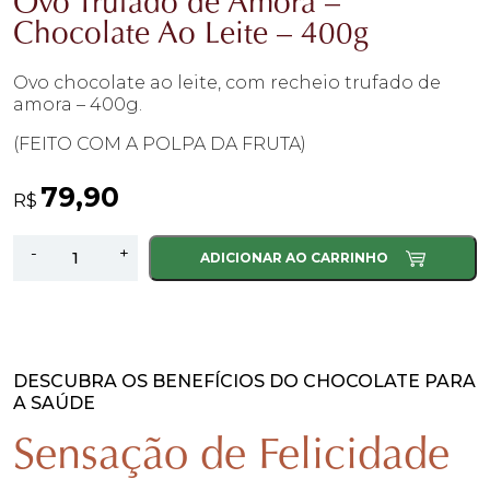
Ovo Trufado de Amora –
Chocolate Ao Leite – 400g
Ovo chocolate ao leite, com recheio trufado de
amora – 400g.
(FEITO COM A POLPA DA FRUTA)
79,90
R$
Ovo
-
+
ADICIONAR AO CARRINHO
Trufado
de
Amora
-
Chocolate
DESCUBRA OS BENEFÍCIOS DO CHOCOLATE PARA
A SAÚDE
Ao
Leite
Sensação de Felicidade
-
400g