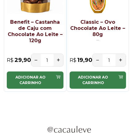
Benefit – Castanha
Classic – Ovo
de Caju com
Chocolate Ao Leite –
Chocolate Ao Leite –
80g
...
...
120g
−
+
−
+
29,90
19,90
R$
R$
ADICIONAR AO
ADICIONAR AO
CARRINHO
CARRINHO
@cacauleve