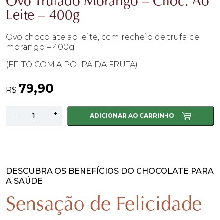
Ovo Trufado Morango – Choc. Ao
Leite – 400g
Ovo chocolate ao leite, com recheio de trufa de
morango – 400g
(FEITO COM A POLPA DA FRUTA)
79,90
R$
Ovo
-
+
ADICIONAR AO CARRINHO
Trufado
Morango
-
Choc.
Ao
DESCUBRA OS BENEFÍCIOS DO CHOCOLATE PARA
A SAÚDE
Leite
-
Sensação de Felicidade
400g
quantidade