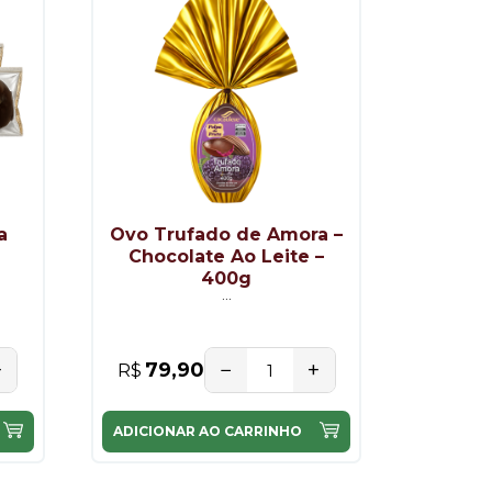
a
Ovo Trufado de Amora –
e
Chocolate Ao Leite –
400g
...
+
−
+
79,90
R$
ADICIONAR AO CARRINHO