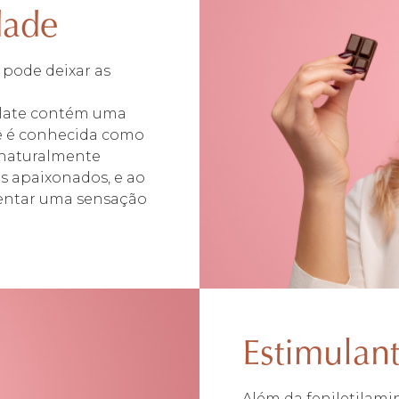
dade
 pode deixar as
olate contém uma
e é conhecida como
 naturalmente
s apaixonados, e ao
entar uma sensação
Estimulan
Além da feniletilam