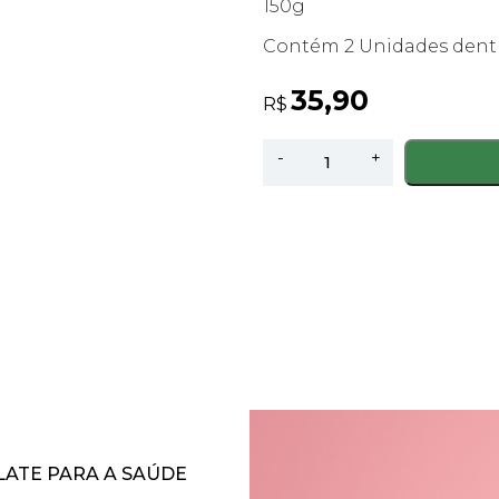
150g
Contém 2 Unidades dentr
35,90
R$
Ovo
-
+
Dinossauro
Chocolate
Ao
Leite
-
150g
quantidade
LATE PARA A SAÚDE