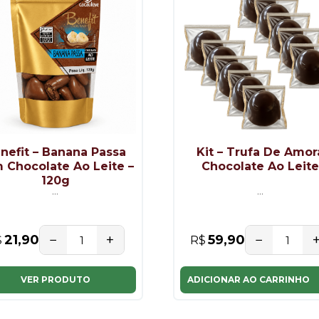
nefit – Banana Passa
Kit – Trufa De Amor
 Chocolate Ao Leite –
Chocolate Ao Leit
120g
...
...
−
+
−
21,90
59,90
$
R$
VER PRODUTO
ADICIONAR AO CARRINHO