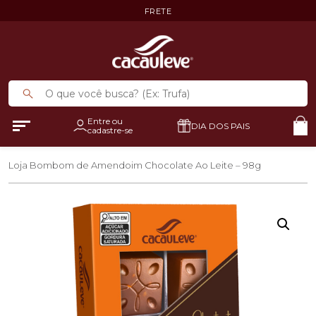
FRETE
Entre ou
DIA DOS PAIS
cadastre-se
Loja
Bombom de Amendoim Chocolate Ao Leite – 98g