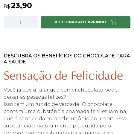
23,90
R$
Bombom
-
+
ADICIONAR AO CARRINHO
de
Amendoim
Chocolate
Ao
Leite
DESCUBRA OS BENEFÍCIOS DO CHOCOLATE PARA
A SAÚDE
-
98g
Sensação de Felicidade
quantidade
Você já ouviu falar que comer chocolate pode
deixar as pessoas felizes?
Isso tem um fundo de verdade! O chocolate
contém uma substância chamada feniletilamina,
que é conhecida como "hormônio do amor". Essa
substância é naturalmente produzida pelo
cérebro quando estamos apaixonados, e ao