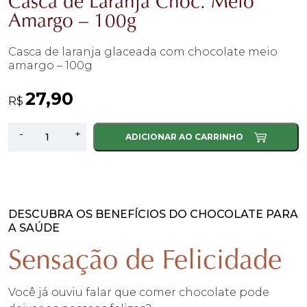
Casca de Laranja Choc. Meio
Amargo – 100g
Casca de laranja glaceada com chocolate meio
amargo – 100g
27,90
R$
Casca
-
+
ADICIONAR AO CARRINHO
de
Laranja
Choc.
Meio
Amargo
DESCUBRA OS BENEFÍCIOS DO CHOCOLATE PARA
A SAÚDE
-
100g
Sensação de Felicidade
quantidade
Você já ouviu falar que comer chocolate pode