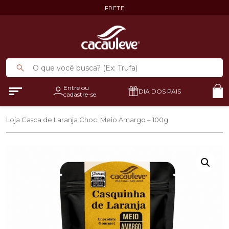
FRETE
Entre ou
DIA DOS PAIS
cadastre-se
Loja
Casca de Laranja Choc. Meio Amargo – 100g