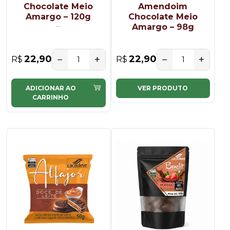
Chocolate Meio
Amendoim
Amargo – 120g
Chocolate Meio
...
...
Amargo – 98g
−
+
−
+
22,90
22,90
R$
R$
ADICIONAR AO
VER PRODUTO
CARRINHO