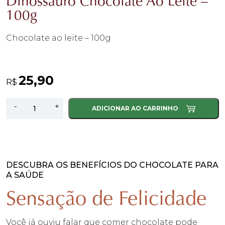
Dinossauro Chocolate Ao Leite –
100g
Chocolate ao leite – 100g
25,90
R$
Dinossauro
-
+
ADICIONAR AO CARRINHO
Chocolate
Ao
Leite
-
100g
DESCUBRA OS BENEFÍCIOS DO CHOCOLATE PARA
A SAÚDE
quantidade
Sensação de Felicidade
Você já ouviu falar que comer chocolate pode