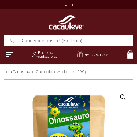
FRETE
Entre ou
DIA DOS PAIS
cadastre-se
Loja
Dinossauro Chocolate Ao Leite – 100g