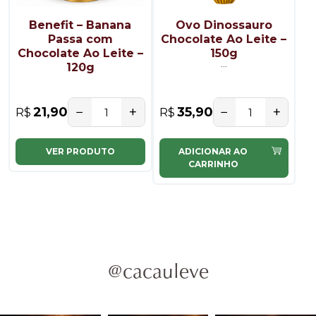
Benefit – Banana
Ovo Dinossauro
Passa com
Chocolate Ao Leite –
Chocolate Ao Leite –
150g
...
...
120g
−
+
−
+
21,90
35,90
R$
R$
VER PRODUTO
ADICIONAR AO
CARRINHO
@cacauleve