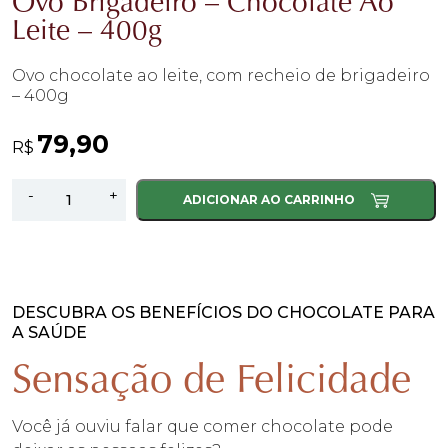
Ovo Brigadeiro – Chocolate Ao
Leite – 400g
Ovo chocolate ao leite, com recheio de brigadeiro
– 400g
79,90
R$
Ovo
-
+
ADICIONAR AO CARRINHO
Brigadeiro
-
Chocolate
Ao
Leite
DESCUBRA OS BENEFÍCIOS DO CHOCOLATE PARA
A SAÚDE
-
400g
Sensação de Felicidade
quantidade
Você já ouviu falar que comer chocolate pode